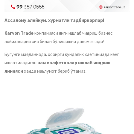
Ассалому алейкум, хурматли тадбиркорлар!
Karvon Trade
компанияси янги ишлаб чиқариш бизнес
лойихаларни сиз билан бўлишишни давом этади!
Бугунги мақоламизда, хозирги кундалик хаётимизда кенг
ишлатиладиган
нам салфеткалар ишлаб чиқариш
линияси
хақида маьлумот бериб ўтамиз.