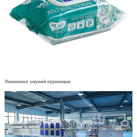
Линиянинг умумий кўриниши: