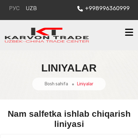
РУС
UZB
+998996360999
LINIYALAR
Bosh sahifa
Liniyalar
Nam salfetka ishlab chiqarish
liniyasi