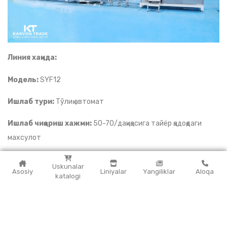
Линия хақида:
Модель:
SYF12
Ишлаб тури:
Тўлиқ автомат
Ишлаб чиқариш хажми:
50-70/дақиқасига тайёр қадоқдаги
махсулот
Талаб этиладган жой майдони:
120 ㎡
Uskunalar
Asosiy
Liniyalar
Yangiliklar
Aloqa
katalogi
Линиянинг тузилиш схемаси