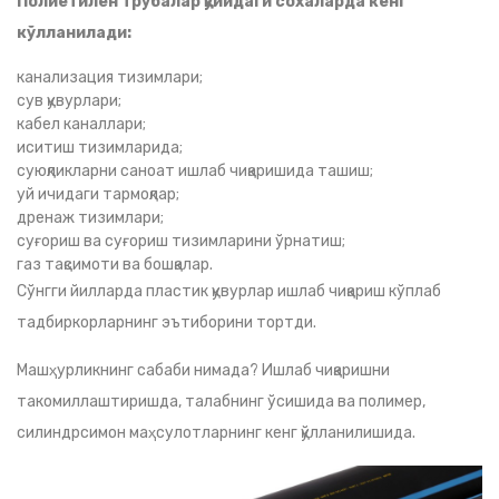
Полиетилен трубалар қуйидаги сохаларда кенг
кўлланилади:
канализация тизимлари;
сув қувурлари;
кабел каналлари;
иситиш тизимларида;
суюқликларни саноат ишлаб чиқаришида ташиш;
уй ичидаги тармоқлар;
дренаж тизимлари;
суғориш ва суғориш тизимларини ўрнатиш;
газ тақсимоти ва бошқалар.
Сўнгги йилларда пластик қувурлар ишлаб чиқариш кўплаб
тадбиркорларнинг эътиборини тортди.
Машҳурликнинг сабаби нимада? Ишлаб чиқаришни
такомиллаштиришда, талабнинг ўсишида ва полимер,
силиндрсимон маҳсулотларнинг кенг қўлланилишида.