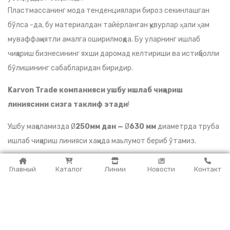
Пластмассанинг мода тенденциялари бироз секинлашган
бўлса -да, бу материалдан тайёрланган қувурлар ҳали ҳам
муваффақиятли амалга оширилмоқда. Бу уларнинг ишлаб
чиқариш бизнесининг яхши даромад келтириши ва истиқболли
бўлишининг сабабларидан биридир.
Karvon Trade компанияси ушбу ишлаб чиқариш
линиясини сизга таклиф этади
!
Ушбу мақоламизда Ø
250мм дан —
Ø
630 мм
диаметрда труба
ишлаб чиқариш линияси хақида маьлумот бериб ўтамиз.
Бундан ташқари:
Главный
Каталог
Линии
Новости
Контакт
-Ø20-Ø110
-Ø110-Ø250
-Ø250-Ø400