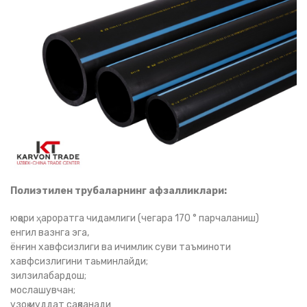
Полиэтилен трубаларнинг афзалликлари:
юқори ҳароратга чидамлиги (чегара 170 ° парчаланиш)
енгил вазнга эга,
ёнғин хавфсизлиги ва ичимлик суви таъминоти
хавфсизлигини таьминлайди;
зилзилабардош;
мослашувчан;
узоқ муддат сақланади