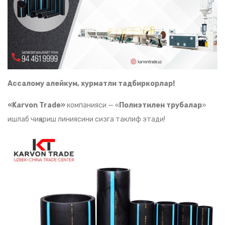
Ассалому алейкум, хурматли тадбиркорлар!
«Karvon Trade»
компанияси — «
Полиэтилен трубалар
»
ишлаб чиқариш линиясини сизга таклиф этади!