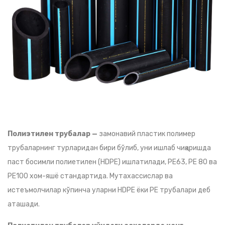
Полиэтилен трубалар —
замонавий пластик полимер
трубаларнинг турларидан бири бўлиб, уни ишлаб чиқаришда
паст босимли полиетилен (HDPE) ишлатилади, PE63, PE 80 ва
PE100 хом-яшё стандартида. Мутахассислар ва
истеъмолчилар кўпинча уларни HDPE ёки PE трубалари деб
аташади.