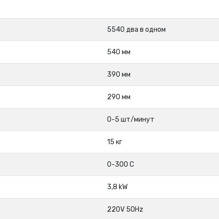
5540 два в одном
540 мм
390 мм
290 мм
0-5 шт/минут
15 кг
0-300 С
3,8 kW
220V 50Hz