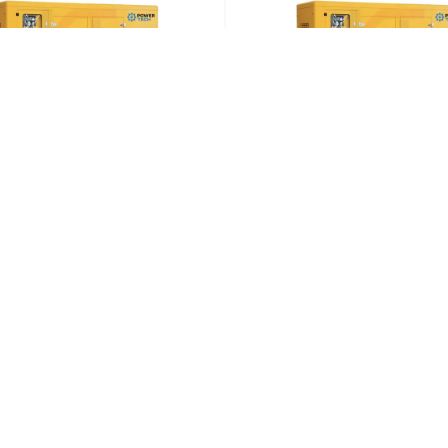
зельный генератор
Дизельный генера
TECH (240кВт/300кВА)
POWERTECH (150кВт/1
Более
Более
КОНТАКТЫ