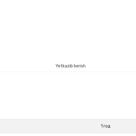
Yetkazib berish
1 год