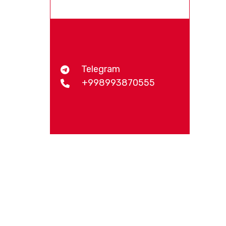
Telegram
+998993870555