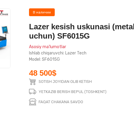
В наличии
Lazer kesish uskunasi (metal
uchun) SF6015G
Asosiy ma'lumotlar
Ishlab chiqaruvchi: Lazer Tech
Model: SF6015G
48 500$
SOTISH JOYIDAN OLIB KETISH
YETKAZIB BERISH BEPUL (TOSHKENT)
FAQAT CHAKANA SAVDO