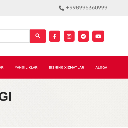
+998996360999
AR
YANGILIKLAR
BIZNING XIZMATLAR
ALOQA
GI