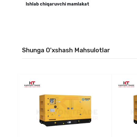
Ishlab chiqaruvchi mamlakat
Shunga O'xshash Mahsulotlar