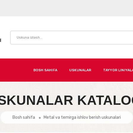
I
BOSH SAHIFA
USKUNALAR
TAYYOR LINIYAL
SKUNALAR KATALO
Bosh sahifa
Metal va temirga ishlov berish uskunalari