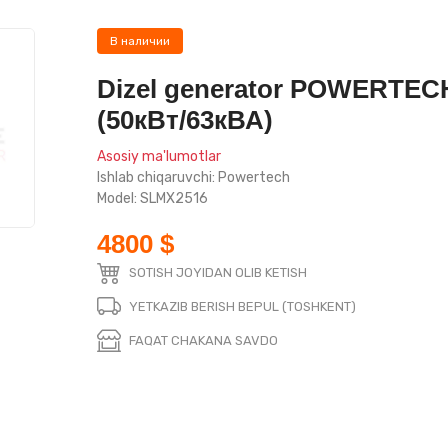
В наличии
Dizel generator POWERTEC
(50кВт/63кВА)
Asosiy ma'lumotlar
Ishlab chiqaruvchi: Powertech
Model: SLMX2516
4800 $
SOTISH JOYIDAN OLIB KETISH
YETKAZIB BERISH BEPUL (TOSHKENT)
FAQAT CHAKANA SAVDO