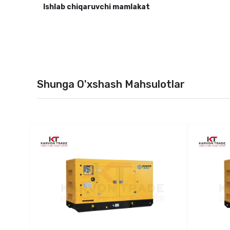
Ishlab chiqaruvchi mamlakat
Shunga O'xshash Mahsulotlar