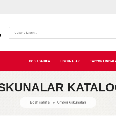
I
BOSH SAHIFA
USKUNALAR
TAYYOR LINIYAL
SKUNALAR KATALO
Bosh sahifa
Ombor uskunalari