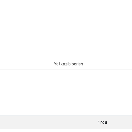
Yetkazib berish
1 год