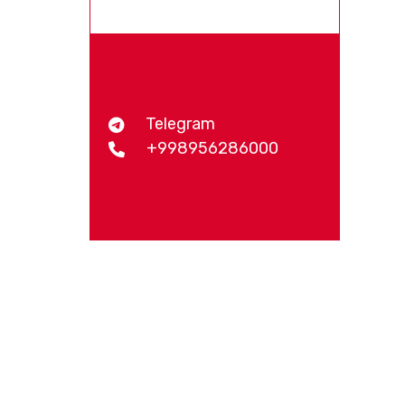
Telegram
+998956286000