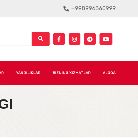
+998996360999
AR
YANGILIKLAR
BIZNING XIZMATLAR
ALOQA
GI