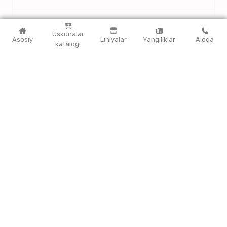
Uskunalar
Asosiy
Liniyalar
Yangiliklar
Aloqa
katalogi
Plastik mahsulotlarini ishlab chiqarish uskunalari
Qadoqlash uskunalari