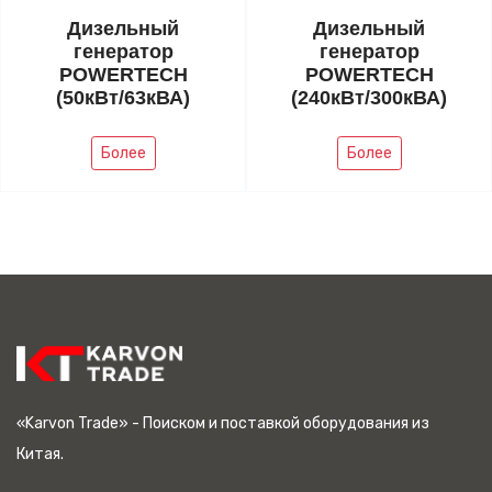
Дизельный
Дизельный
генератор
генератор
POWERTECH
POWERTECH
(50кВт/63кВА)
(240кВт/300кВА)
Более
Более
«Karvon Trade» - Поиском и поставкой оборудования из
Китая.