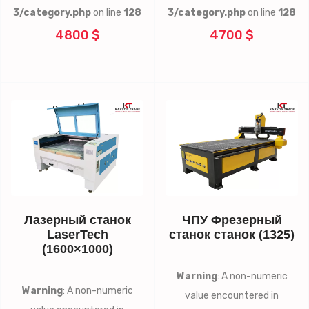
3/category.php
on line
128
3/category.php
on line
128
4800 $
4700 $
Лазерный станок
ЧПУ Фрезерный
LaserTech
станок станок (1325)
(1600×1000)
Warning
: A non-numeric
Warning
: A non-numeric
value encountered in