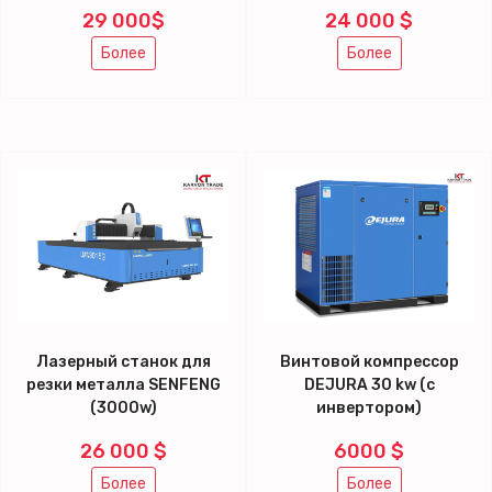
29 000$
24 000 $
Более
Более
Лазерный станок для
Винтовой компрессор
резки металла SENFENG
DEJURA 30 kw (с
(3000w)
инвертором)
26 000 $
6000 $
Более
Более