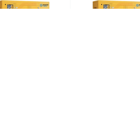
зельный генератор
Дизельный генера
TECH (240кВт/300кВА)
POWERTECH (150кВт/1
Более
Более
КОНТАКТЫ