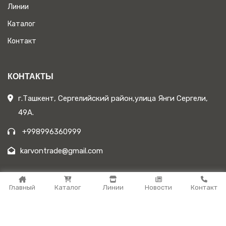
Линии
Каталог
Контакт
КОНТАКТЫ
г.Ташкент, Сергелийский район,улица Янги Сергели,
49А.
+998996360999
karvontrade@gmail.com
МЫ НАХОДИМСЯ ПО АДРЕСУ:
Главный
Каталог
Линии
Новости
Контакт