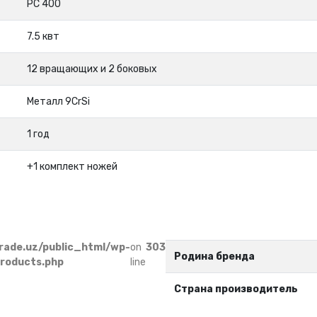
PC 400
7.5 квт
12 вращающих и 2 боковых
Металл 9СrSi
1 год
+1 комплект ножей
rade.uz/public_html/wp-
on
303
Родина бренда
products.php
line
Страна производитель