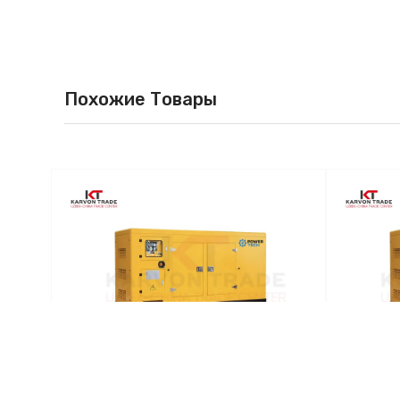
Похожие Товары
р
Дизельный генератор
Ди