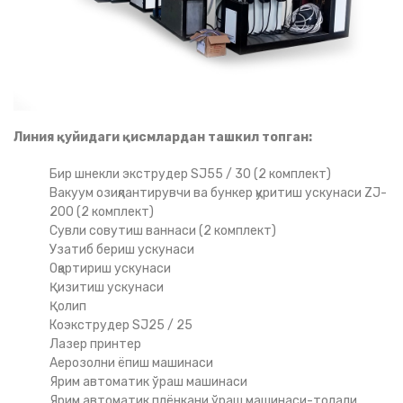
Линия қуйидаги қисмлардан ташкил топган:
Бир шнекли экструдер SJ55 / 30 (2 комплект)
Вакуум озиқлантирувчи ва бункер қуритиш ускунаси ZJ-
200 (2 комплект)
Сувли совутиш ваннаси (2 комплект)
Узатиб бериш ускунаси
Оқартириш ускунаси
Қизитиш ускунаси
Қолип
Коэкструдер SJ25 / 25
Лазер принтер
Аерозолни ёпиш машинаси
Ярим автоматик ўраш машинаси
Ярим автоматик плёнкани ўраш машинаси-толали