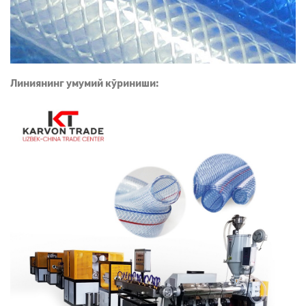
Линиянинг умумий кўриниши: