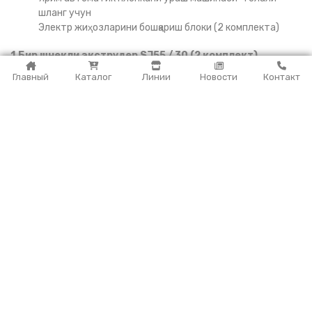
шланг учун
Электр жиҳозларини бошқариш блоки (2 комплекта)
1.Бир шнекли экструдер SJ55 / 30 (2 комплект)
Главный
Каталог
Линии
Новости
Контакт