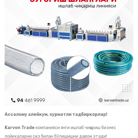
Ассалому алейкум, хурматли тадбиркорлар!
Karvon Trade
компанияси янги ишлаб чиқариш бизнес
лойихаларни сиз билан бўлишишни давом этади!