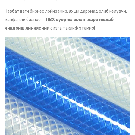
Навбатдаги бизнес лойизамиз, яхши даромад олиб келувчи,
манфатли бизнес —
ПВХ суғориш шланглари ишлаб
чиқариш линиясини
сизга таклиф этамиз!