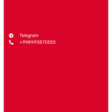
Telegram
+998993870555