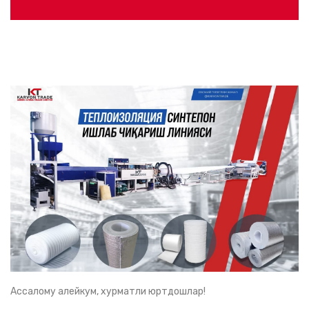
Ассалому алейкум, хурматли юртдошлар!